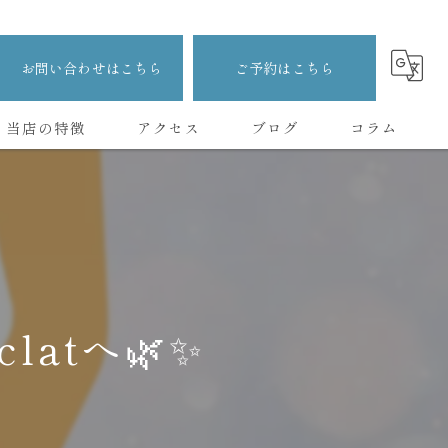
お問い合わせはこちら
ご予約はこちら
当店の特徴
アクセス
ブログ
コラム
ボディ
痩身
ダイエット
atへ🌿✨
ヘッド
美容