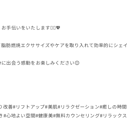
お問い合わせはこちら
お問い合わせはこちら
伝いをいたします💆‍♀️💖
脂肪燃焼エクササイズやケアを取り入れて効率的にシェイプ
に出会う感動をお楽しみください😊
り改善#リフトアップ#美肌#リラクゼーション#癒しの時間
き#心地よい空間#健康美#無料カウンセリング#リラックス