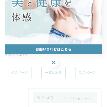
10:00〜OPEN✨
#市ヶ谷#ボディメイク#痩身#ダイエット
痩身の相談ができる新宿のエステ
新宿で継続できるダイ
エット習慣
お問い合わせはこちら
痩身
ダイエット
お問い合わせはこちら
< 前のページ
一覧に戻る
次のページ >
カテゴリー
Categories