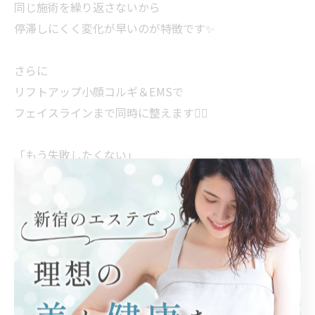
同じ施術を繰り返さないから
停滞しにくく変化が早いのが特徴です✨️
さらに
リフトアップ小顔コルギ＆EMSで
フェイスラインまで同時に整えます💆‍♀️
「もう失敗したくない」
「早く結果が欲しい」
そんな方に選ばれています。
まずは初回体験からご相談ください💎
ご予約・お問い合わせお待ちしております😊