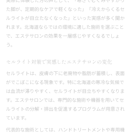
び方
た脚が、定期的なケアで軽くなった」「冷えからくるセ
エステサロンの施術で浮腫み対策を成功さ
ルライトが目立たなくなった」といった実感が多く聞か
せる
れます。北海道ならではの環境に適した施術を選ぶこと
セルライトと浮腫みを同時にケアできるエ
で、エステサロンの効果を一層感じやすくなるでしょ
ステサロン
う。
口コミ重視で選ぶ浮腫み改善エステサロン
セルライト対策で実感したエステサロンの変化
北海道で体感した浮腫み改善エステの実例
セルライトは、皮膚の下に老廃物や脂肪が蓄積し、表面
エステサロン効果を最大限に引き出す方法
がでこぼこになる現象です。特に北海道の寒冷な気候で
エステサロン効果を高めるためのセルフケ
は血流が滞りやすく、セルライトが目立ちやすくなりま
ア術
す。エステサロンでは、専門的な施術や機器を用いてセ
セルライト・浮腫み対策に有効なエステ利
ルライトの分解・排出を促進するプログラムが用意され
用方法
ています。
施術前後で差がつくエステサロン効果アッ
代表的な施術としては、ハンドトリートメントや専用機
プ法