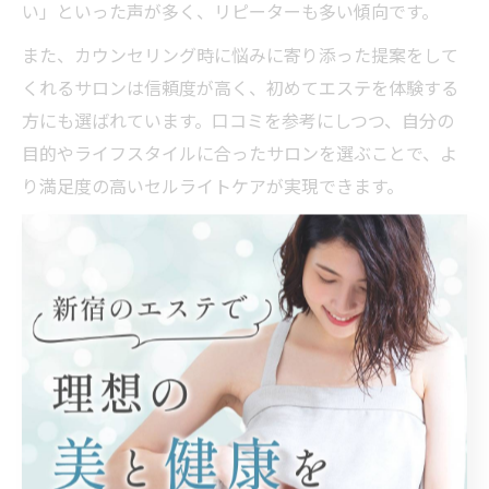
い」といった声が多く、リピーターも多い傾向です。
また、カウンセリング時に悩みに寄り添った提案をして
くれるサロンは信頼度が高く、初めてエステを体験する
方にも選ばれています。口コミを参考にしつつ、自分の
目的やライフスタイルに合ったサロンを選ぶことで、よ
り満足度の高いセルライトケアが実現できます。
実感できる浮腫み改善とエステ選
びのコツ
浮腫み改善を実感できるエステサロンの選び方
エステサロンで本当に浮腫み改善を実感したい場合、北
海道の気候や生活リズムに合ったサロン選びが重要で