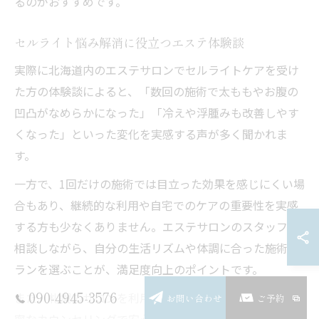
るのがおすすめです。
セルライト悩み解消に役立つエステ体験談
実際に北海道内のエステサロンでセルライトケアを受け
た方の体験談によると、「数回の施術で太ももやお腹の
凹凸がなめらかになった」「冷えや浮腫みも改善しやす
くなった」といった変化を実感する声が多く聞かれま
す。
一方で、1回だけの施術では目立った効果を感じにくい場
合もあり、継続的な利用や自宅でのケアの重要性を実感
する方も少なくありません。エステサロンのスタッフと
相談しながら、自分の生活リズムや体調に合った施術プ
ランを選ぶことが、満足度向上のポイントです。
090-4945-3576
また、札幌のサロンを利用した方からは「スタッフの丁
お問い合わせ
ご予約
寧なカウンセリングで安心して継続できた」「美肌効果