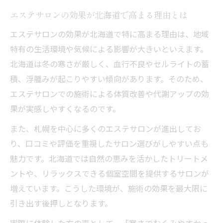
方法
エステサロンの効果が北海道で高まる理由とは
セルライト対策ならエステサロンが頼れる理由
エステサロンの効果が北海道で特に高まる理由は、地域
セルライト改善に強いエステサロン技術の
特有の生活環境や気候による影響が大きいといえます。
秘密
北海道は冬の寒さが厳しく、血行不良やセルライトの蓄
エステサロンでセルライトを効率的にケア
積、浮腫みが起こりやすい傾向があります。そのため、
する方法
エステサロンでの施術による体質改善や代謝アップの効
北海道で選ぶセルライト対策向けエステサ
果が実感しやすくなるのです。
ロン
また、札幌を中心に多くのエステサロンが進出してお
浮腫みケアとセルライト対策を両立するエ
り、口コミや評価を重視したサロン選びがしやすい点も
ステ体験
魅力です。北海道では自然の恵みを活かしたトリートメ
口コミで人気のセルライト対策エステサロ
ントや、リラックスできる個室空間を提供するサロンが
ンとは
増えています。こうした環境が、施術の効果を最大限に
実感できる浮腫み改善とエステ選びのコツ
引き出す後押しとなります。
浮腫み改善を実感できるエステサロンの選
実際に体験した方の声として、「寒さでむくみやすかっ