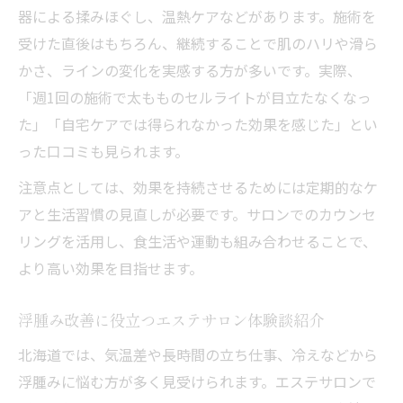
器による揉みほぐし、温熱ケアなどがあります。施術を
北海道の生活リズムに合わせたエステ活用
受けた直後はもちろん、継続することで肌のハリや滑ら
術
かさ、ラインの変化を実感する方が多いです。実際、
エステサロンで美肌効果を持続させるコツ
「週1回の施術で太もものセルライトが目立たなくなっ
気になるセルライトを減らす北海道流ケア
た」「自宅ケアでは得られなかった効果を感じた」とい
エステサロン活用でセルライトを減らす秘
った口コミも見られます。
訣
注意点としては、効果を持続させるためには定期的なケ
北海道流セルライトケアとエステサロンの
アと生活習慣の見直しが必要です。サロンでのカウンセ
関係
リングを活用し、食生活や運動も組み合わせることで、
セルライト悩み解消に役立つエステ体験談
より高い効果を目指せます。
エステサロンで自然なセルライトケアを実
現
浮腫み改善に役立つエステサロン体験談紹介
セルライトケアにおすすめのエステサロン
北海道では、気温差や長時間の立ち仕事、冷えなどから
施術
浮腫みに悩む方が多く見受けられます。エステサロンで