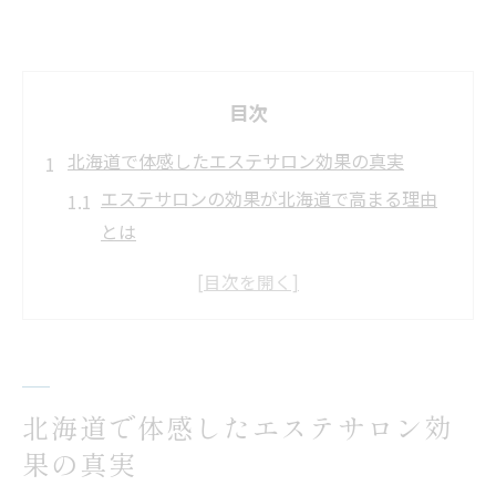
目次
北海道で体感したエステサロン効果の真実
エステサロンの効果が北海道で高まる理由
とは
セルライト対策で実感したエステサロンの
変化
浮腫み改善に役立つエステサロン体験談紹
介
北海道の気候がエステサロン効果に与える
北海道で体感したエステサロン効
影響
果の真実
エステサロンで美肌と体型を同時に目指す