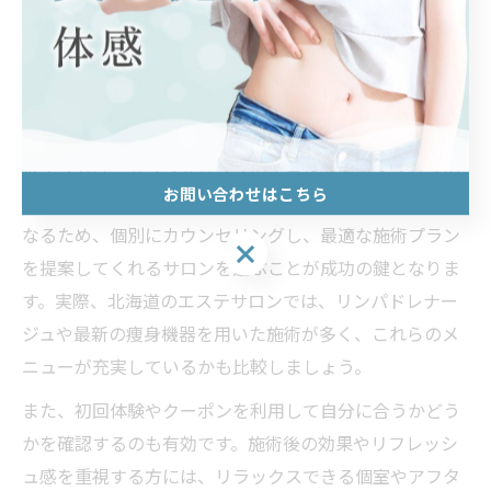
す。特に札幌などの都市部では、エステサロンの数も多
く、サービスや設備、技術力に差があります。まずは口
コミや評価、体験談をチェックし、自分の悩みに寄り添
ってくれるサロンを選びましょう。
ポイントは、カウンセリングの丁寧さや施術スタッフの
お問い合わせはこちら
専門性です。浮腫みの原因は体質や生活習慣によって異
なるため、個別にカウンセリングし、最適な施術プラン
お問い合わせはこちら
を提案してくれるサロンを選ぶことが成功の鍵となりま
す。実際、北海道のエステサロンでは、リンパドレナー
ジュや最新の痩身機器を用いた施術が多く、これらのメ
ニューが充実しているかも比較しましょう。
また、初回体験やクーポンを利用して自分に合うかどう
かを確認するのも有効です。施術後の効果やリフレッシ
ュ感を重視する方には、リラックスできる個室やアフタ