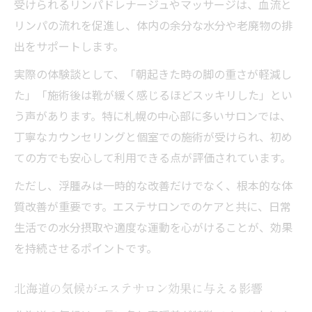
美肌と体型改善はエステサロンで叶うのか
受けられるリンパドレナージュやマッサージは、血流と
リンパの流れを促進し、体内の余分な水分や老廃物の排
エステサロンで美肌を目指す施術と効果
出をサポートします。
体型改善に役立つエステサロンの技術と選
び方
実際の体験談として、「朝起きた時の脚の重さが軽減し
セルライト対策で美肌と体型改善を両立す
た」「施術後は靴が緩く感じるほどスッキリした」とい
る方法
う声があります。特に札幌の中心部に多いサロンでは、
丁寧なカウンセリングと個室での施術が受けられ、初め
エステサロンで叶える理想の肌と体型の関
ての方でも安心して利用できる点が評価されています。
係
北海道エリアで評判の美肌エステサロン体
ただし、浮腫みは一時的な改善だけでなく、根本的な体
験
質改善が重要です。エステサロンでのケアと共に、日常
生活での水分摂取や適度な運動を心がけることが、効果
を持続させるポイントです。
北海道の気候がエステサロン効果に与える影響