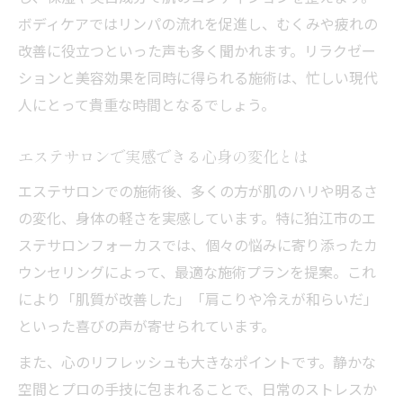
果
ボディケアではリンパの流れを促進し、むくみや疲れの
エステサロンで体験できる最新技術の魅力
改善に役立つといった声も多く聞かれます。リラクゼー
エステサロン選択で重視したい技術的ポイ
ションと美容効果を同時に得られる施術は、忙しい現代
ント
人にとって貴重な時間となるでしょう。
エステサロンのプロ施術で理想を実現しよ
う
エステサロンで実感できる心身の変化とは
エステサロン技術力が支持される理由とは
エステサロンでの施術後、多くの方が肌のハリや明るさ
の変化、身体の軽さを実感しています。特に狛江市のエ
ステサロンフォーカスでは、個々の悩みに寄り添ったカ
ウンセリングによって、最適な施術プランを提案。これ
により「肌質が改善した」「肩こりや冷えが和らいだ」
といった喜びの声が寄せられています。
また、心のリフレッシュも大きなポイントです。静かな
空間とプロの手技に包まれることで、日常のストレスか