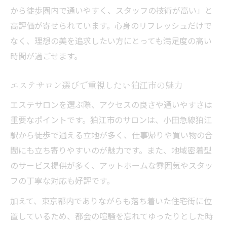
から徒歩圏内で通いやすく、スタッフの技術が高い」と
ント
高評価が寄せられています。心身のリフレッシュだけで
エステサロンで心身リフレッシュを実感し
なく、理想の美を追求したい方にとっても満足度の高い
よう
時間が過ごせます。
エステサロン活用で毎日を美しく過ごす秘
訣
エステサロン選びで重視したい狛江市の魅力
理想の美肌へ導く狛江市のエステサロン選び
エステサロンを選ぶ際、アクセスの良さや通いやすさは
エステサロンで目指す理想の美肌の条件と
重要なポイントです。狛江市のサロンは、小田急線狛江
は
駅から徒歩で通える立地が多く、仕事帰りや買い物の合
エステサロン選びで失敗しないチェックポ
間にも立ち寄りやすいのが魅力です。また、地域密着型
イント
のサービス提供が多く、アットホームな雰囲気やスタッ
エステサロンの美肌メニューを賢く活用す
フの丁寧な対応も好評です。
る方法
加えて、東京都内でありながらも落ち着いた住宅街に位
エステサロンで叶える肌質改善のステップ
置しているため、都会の喧騒を忘れてゆったりとした時