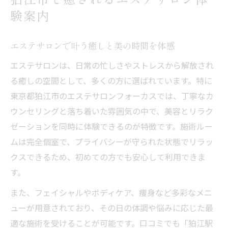
とめ
験案内
美容を磨くならエステサロンフォーカス活用術
エステサロンで始める本格美容ケアの秘訣
エステサロンで叶う癒しと美の時間を体感
エステサロン利用のメリットと満足度向上
エステサロンは、日常の忙しさやストレスから解放され
法
る癒しの空間として、多くの方に選ばれています。特に
エステサロンフォーカスで理想美を目指す
東京都狛江市のエステサロンフォーカスでは、丁寧なカ
流れ
ウンセリングと落ち着いた雰囲気の中で、美容とリラク
エステサロンの活用術で自分磨きを実現
ゼーションを同時に体験できるのが特徴です。施術ルー
ムは完全個室で、プライバシーが守られた状態でリラッ
エステサロン選択時に確認すべきポイント
クスできるため、初めての方でも安心して利用できま
リラクゼーションと美しさを同時に叶える秘訣
す。
エステサロンで癒しと美を両立する方法
また、フェイシャルやボディケア、痩身など多彩なメニ
エステサロンのリラクゼーション効果を解
ューが用意されており、その日の体調や悩みに応じた最
説
適な施術を受けることが可能です。口コミでも「狛江駅
エステサロン施術後の美しさを高めるポイ