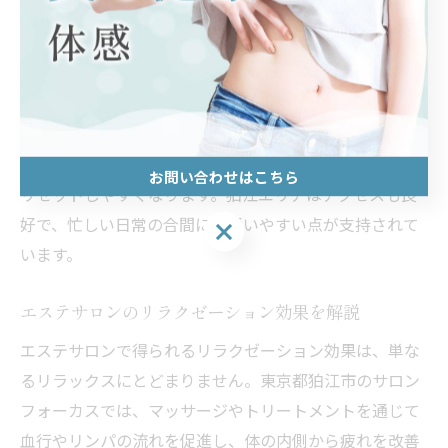
ューが用意されており、美容だけでなく心身のリフレッ
シュも期待できます。
癒しと美を両立するためには、施術だけでなくサロンの
雰囲気や設備、スタッフの対応も重要です。完全個室や
落ち着いた空間でリラックスしながら、美容のプロによ
る丁寧な施術を受けることで、日々のストレスや疲れを
お問い合わせはこちら
リセットしやすくなります。狛江エリアはアクセスも良
好で、忙しい日常の合間にも通いやすい点が支持されて
お問い合わせはこちら
います。
エステサロンのリラクゼーション効果を解説
エステサロンで得られるリラクゼーション効果は、単な
るリラックスにとどまりません。東京都狛江市のサロン
フォーカスでは、マッサージやトリートメントを通じて
血行やリンパの流れを促進し、体の内側から疲れを改善