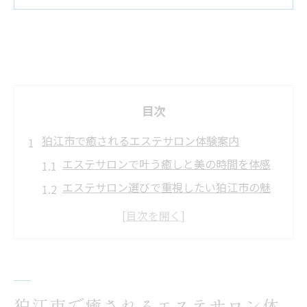
目次
狛江市で癒されるエステサロン体験案内
エステサロンで叶う癒しと美の時間を体感
エステサロン選びで重視したい狛江市の魅
力
エステサロンの施術内容とリラックスの関
係性
エステサロンで実感できる心身の変化とは
エステサロン体験前に知りたいポイントま
狛江市で癒されるエステサロン体