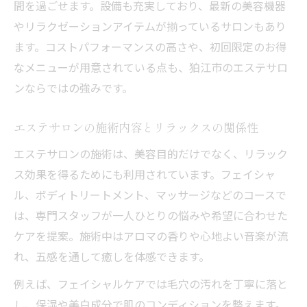
エステサロン体験談で分かる美肌への近道
間を過ごせます。設備も充実しており、最新の美容機器
評判の高いエステサロンで心も体もリフレッシ
やリラクゼーションアイテムが揃っているサロンもあり
ュ
ます。コストパフォーマンスの高さや、初回限定のお得
なメニューが用意されている点も、狛江市のエステサロ
エステサロンの口コミからわかる利用満足
ンならではの強みです。
度
エステサロン利用者が語るリフレッシュ体
エステサロンの施術内容とリラックスの関係性
験
エステサロンの施術は、美容目的だけでなく、リラック
エステサロンで心地よさを追求するポイン
ス効果を得るためにも利用されています。フェイシャ
ト
ル、ボディトリートメント、マッサージなどのコースで
エステサロンの評判をチェックする重要性
は、専門スタッフが一人ひとりの悩みや希望に合わせた
エステサロン選びで後悔しないポイント紹
ケアを提案。施術中はアロマの香りや心地よい音楽が流
介
れ、五感を通して癒しを体感できます。
技術力で選ぶ東京都狛江市の新しい美容体験
例えば、フェイシャルケアでは毛穴の汚れを丁寧に落と
エステサロンの技術力が生む新しい美容効
し、保湿や美白成分で肌のコンディションを整えます。