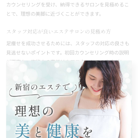
カウンセリングを受け、納得できるサロンを見極めるこ
とで、理想の美脚に近づくことができます。
スタッフ対応が良いエステサロンの見極め方
足痩せを成功させるためには、スタッフの対応の良さも
見逃せないポイントです。初回カウンセリング時の説明
が丁寧か、施術中の声掛けやアフターケアの案内がしっ
かりしているかなどを確認しましょう。
また、口コミや体験談で「スタッフが親身だった」「悩
みに寄り添いながら施術してくれた」といった声が多い
サロンは安心感があります。無理な勧誘がなく、リラッ
クスできる雰囲気作りができているかも大切な要素で
す。
施術の技術力だけでなく、スタッフとの信頼関係が足痩