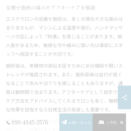
足痩せ施術の痛みやアフターケアを解説
エステサロンの足痩せ施術は、多くの場合大きな痛みは
ありませんが、マシンによる温感や吸引、ハンドマッサ
ージの圧によって「刺激」を感じることがあります。個
人差があるため、敏感な方や痛みに弱い方は事前にスタ
ッフへ相談することが大切です。
施術後は、老廃物の排出を促すために水分補給や軽いス
トレッチが推奨されます。また、施術直後は血行が良く
なることで赤みやほてりを感じることもありますが、通
常は数時間で治まります。アフターケアとして自宅での
ケア方法をアドバイスしてくれるサロンも多く、継続的
な効果を目指すなら日常生活の見直しも重要です。
痛みやトラブルを避けるためには、無理な施術を希望し
090-4945-3576
お問い合わせ
ご予約
ないこと、体調がすぐれない日は予約を控えることがポ