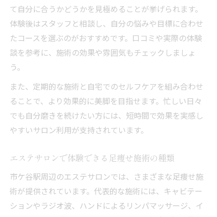
て自分に合うかどうかを見極めることが挙げられます。
実際
体験後はスタッフと相談し、自分の悩みや目標に合わせ
エステサロンの足痩せコースで期待される
たコースを選ぶのがおすすめです。口コミや実際の体験
変化
談を参考に、施術の効果や雰囲気もチェックしましょ
何回通うとエステサロンで足痩せ効果が出
う。
る？
また、定期的な施術と自宅でのセルフケアを組み合わせ
エステサロンの足痩せコースで部分痩せは
ることで、より効果的に美脚を目指せます。忙しい日々
可能か
でも自分磨きを続けたい方には、短時間で効果を実感し
市ケ谷駅周辺で人気の足痩せ施術ポイント
やすいサロン利用が支持されています。
エステサロンで人気の足痩せ施術とは
市ケ谷駅周辺エステサロンの施術内容比較
エステサロンで体験できる足痩せ施術の種類
エステサロンで選ぶ足痩せマシンの特徴
市ケ谷駅周辺のエステサロンでは、さまざまな足痩せ施
足痩せ施術の痛みやアフターケアを解説
術が提供されています。代表的な施術には、キャビテー
エステサロンの口コミで話題の施術ポイン
ションやラジオ波、ハンドによるリンパマッサージ、イ
ト