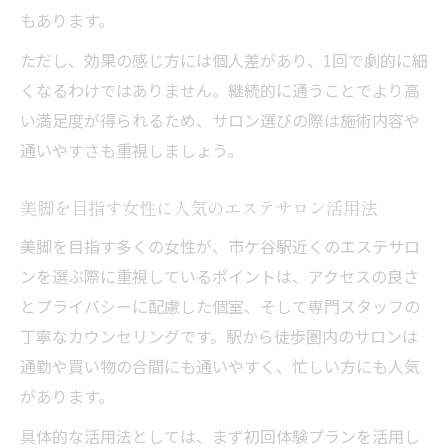
もあります。
エステサロンで足痩せ効果を高めるコツ
エステサロンの足痩せ施術で変化を実感す
ただし、効果の感じ方には個人差があり、1回で劇的に細
る方法
くなるわけではありません。継続的に通うことでより高
足痩せ成功のためエステサロンと自宅ケア
い満足度が得られるため、サロン選びの際は施術内容や
の併用
通いやすさも重視しましょう。
エステサロン選びと施術効果の関係性を解
美脚を目指す女性に人気のエステサロン活用法
説
美脚を目指す多くの女性が、市ケ谷駅近くのエステサロ
エステサロンの足痩せ体験後の過ごし方の
ンを選ぶ際に重視しているポイントは、アクセスの良さ
ポイント
とプライバシーに配慮した個室、そして専門スタッフの
エステサロンの足痩せコースはどこまで痩せ
丁寧なカウンセリングです。駅から徒歩圏内のサロンは
る？
通勤や買い物の合間にも通いやすく、忙しい方にも人気
エステサロンで足痩せできる範囲と効果の
があります。
目安
具体的な活用法としては、まず初回体験プランを活用し
足痩せコースで体感できるサイズダウンの