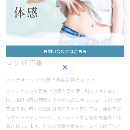
せ効果やサロン通いの継続につながります。いくつかの
サロンで実際にカウンセリングや体験を受けてみて、自
分に合うスタッフがいるサロンを選びましょう。
お問い合わせはこちら
足痩せ効果を実感できるエステサ
ロン活用術
お問い合わせはこちら
エステサロンで足痩せ効果を高めるコツ
エステサロンで足痩せ効果を最大限に引き出すために
は、施術内容の理解と自分の悩みに合ったコース選びが
重要です。市ケ谷駅周辺のエステサロンでは、痩身マシ
ンやハンドマッサージ、インディバなど多彩な施術が用
意されています。自分の体質や太もも・ふくらはぎなど