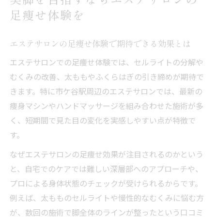
イント
足痩せ体験を
エステサロンの足痩せ体験談から学ぶ注意
点
エステサロンの足痩せ体験で期待できる効果とは
市ケ谷駅近くで叶える足痩せエステサロン選び
エステサロンでの足痩せ体験では、セルライトの分解や
エステサロン選びで重視すべきチェックポ
むくみの改善、太ももやふくらはぎの引き締めが期待で
イント
きます。特に市ケ谷駅周辺のエステサロンでは、最新の
市ケ谷駅周辺で通いやすいエステサロンの
痩身マシンやハンドマッサージを組み合わせた施術が多
特徴
く、短期間で見た目の変化を実感しやすい点が特徴で
エステサロンのカウンセリング活用術を解
す。
説
なぜエステサロンの足痩せ効果が注目されるのかという
足痩せ目的で選ぶエステサロンの比較方法
と、自宅でのケアでは難しい深層部へのアプローチや、
スタッフ対応が良いエステサロンの見極め
プロによる身体状態のチェックが受けられるからです。
方
例えば、太もものセルライトや慢性的なむくみに悩む方
足痩せ効果を実感できるエステサロン活用術
が、数回の施術で脚全体のラインが整ったという口コミ