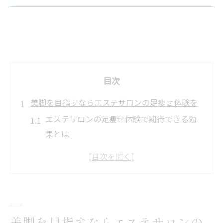
目次
美脚を目指すならエステサロンの足痩せ体験を
エステサロンの足痩せ体験で期待できる効
果とは
美脚を目指す女性に人気のエステサロン活
用法
エステサロンで体験できる足痩せ施術の種
類
初回エステサロン体験を有効に活用するポ
美脚を目指すならエステサロンの