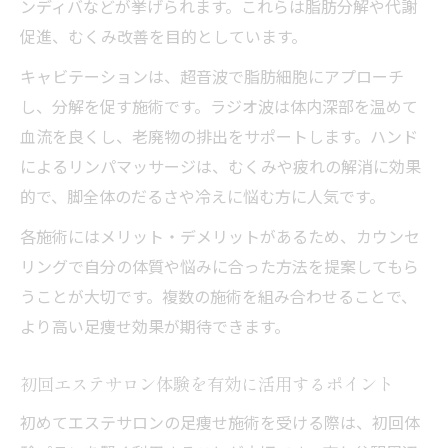
ンディバなどが挙げられます。これらは脂肪分解や代謝
エステサロンにおける足痩せ料金相場の見極め
促進、むくみ改善を目的としています。
方
キャビテーションは、超音波で脂肪細胞にアプローチ
エステサロンの足痩せ料金相場を徹底解説
し、分解を促す施術です。ラジオ波は体内深部を温めて
足痩せエステサロンのコース料金比較方法
血流を良くし、老廃物の排出をサポートします。ハンド
エステサロンの足痩せコースでお得に通う
によるリンパマッサージは、むくみや疲れの解消に効果
コツ
的で、脚全体のだるさや冷えに悩む方に人気です。
エステサロンで予算内に収める料金プラン
各施術にはメリット・デメリットがあるため、カウンセ
の探し方
リングで自分の体質や悩みに合った方法を提案してもら
エステサロンの足痩せ料金と施術内容の関
うことが大切です。複数の施術を組み合わせることで、
係
より高い足痩せ効果が期待できます。
初回エステサロン体験を有効に活用するポイント
初めてエステサロンの足痩せ施術を受ける際は、初回体