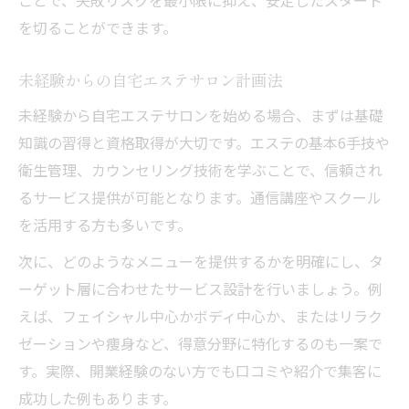
都度払い導入で集客と利益を両立する
を切ることができます。
エステサロンにはどんな資格が必要かを解説
エステサロン開業に必要な資格一覧
未経験からの自宅エステサロン計画法
エステサロン運営で資格取得が重要な理由
未経験から自宅エステサロンを始める場合、まずは基礎
未経験から資格取得までの学び方
知識の習得と資格取得が大切です。エステの基本6手技や
エステサロン資格なしで開業する注意点
衛生管理、カウンセリング技術を学ぶことで、信頼され
資格選びで失敗しないポイントを解説
るサービス提供が可能となります。通信講座やスクール
助成金や必要な機器はエステサロン開業の味方
を活用する方も多いです。
エステサロン開業で使える助成金の基礎
次に、どのようなメニューを提供するかを明確にし、タ
エステサロンに必要な機器リストを作成
ーゲット層に合わせたサービス設計を行いましょう。例
開業セットを選ぶ際のチェックポイント
えば、フェイシャル中心かボディ中心か、またはリラク
助成金申請の流れと注意点を解説
ゼーションや痩身など、得意分野に特化するのも一案で
す。実際、開業経験のない方でも口コミや紹介で集客に
エステサロン機器の導入で失敗しない方法
成功した例もあります。