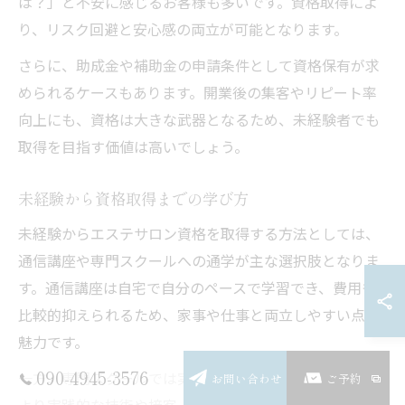
は？」と不安に感じるお客様も多いです。資格取得によ
り、リスク回避と安心感の両立が可能となります。
さらに、助成金や補助金の申請条件として資格保有が求
められるケースもあります。開業後の集客やリピート率
向上にも、資格は大きな武器となるため、未経験者でも
取得を目指す価値は高いでしょう。
未経験から資格取得までの学び方
未経験からエステサロン資格を取得する方法としては、
通信講座や専門スクールへの通学が主な選択肢となりま
す。通信講座は自宅で自分のペースで学習でき、費用も
比較的抑えられるため、家事や仕事と両立しやすい点が
魅力です。
090-4945-3576
一方、専門スクールでは実技指導や現場体験を通じて、
お問い合わせ
ご予約
より実践的な技術や接客ノウハウを身につけることがで