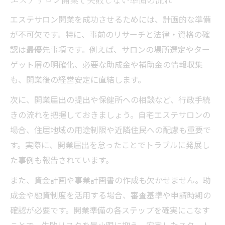
必要なものを揃えるエステサロン準備術
エステサロン開業を成功させるためには、計画的な準備
エステサロン開業資格と取得の流れ
が不可欠です。特に、事前のリサーチと法律・資格の確
エステサロンを自宅で合法的に運営するコツ
認は最優先事項です。例えば、サロンの場所選定やター
エステサロン自宅開業の法律基礎知識
ゲット層の明確化、必要な助成金や補助金の情報収集
自宅エステサロンの違法リスクと対策
も、開業後の経営安定に直結します。
エステサロン運営で守るべきルール解説
次に、開業届出の提出や保健所への相談など、行政手続
開業届出とエステサロンの合法運営術
きの流れを把握しておきましょう。自宅エステサロンの
エステサロン開業の賃貸契約トラブル回避
場合、住居地域の用途制限や近隣住民への配慮も重要で
初回荒らし対策と継続集客の秘けつ
す。実際に、開業届出を怠ったことでトラブルに発展し
エステサロン初回荒らしの心理と対策法
た事例も報告されています。
新規割引の使い方と集客リスクの回避
また、資金計画や事業計画書の作成も欠かせません。助
エステサロンでリピーターを増やす方法
成金や融資制度を活用する場合、審査基準や申請時期の
初回カウンセリングで期待値を調整する
確認が必要です。開業準備の各ステップを確実にこなす
ことで、失敗リスクを最小限に抑え、安定したスタート