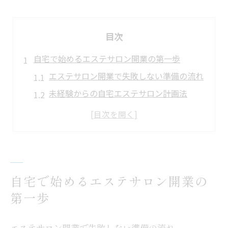
目次
自宅で始めるエステサロン開業の第一歩
エステサロン開業で失敗しない準備の流れ
未経験からの自宅エステサロン計画法
エステサロン開業に必要なものを確認
自宅エステサロン開業の基礎知識を解説
エステサロン開業セットの選び方のコツ
未経験からエステサロン開業に挑戦する方法
自宅で始めるエステサロン開業の
エステサロン未経験者が知るべき注意点
第一歩
未経験でも安心なエステサロン開業手順
エステサロン開業で失敗を防ぐポイント
エステサロン開業で失敗しない準備の流れ