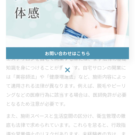
エステサロンを自宅で合法的に運
営するコツ
エステサロン自宅開業の法律基礎知識
お問い合わせはこちら
エステサロンを自宅で開業する際には、まず法律の基礎
知識を身につけることが重要です。自宅サロンの開業に
お問い合わせはこちら
は「美容師法」や「健康増進法」など、施術内容によっ
て適用される法律が異なります。例えば、脱毛やピーリ
ングなどの医療行為に該当する場合は、医師免許が必要
となるため注意が必要です。
また、施術スペースと生活空間の区分け、衛生管理の徹
底も法律で求められています。これらを怠ると、行政指
導や営業停止のリスクがあります。未経験者の方は、ま