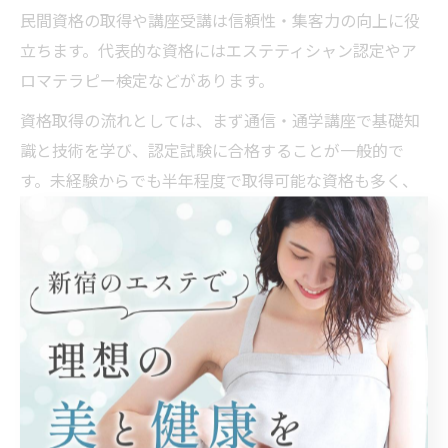
民間資格の取得や講座受講は信頼性・集客力の向上に役
立ちます。代表的な資格にはエステティシャン認定やア
ロマテラピー検定などがあります。
資格取得の流れとしては、まず通信・通学講座で基礎知
識と技術を学び、認定試験に合格することが一般的で
す。未経験からでも半年程度で取得可能な資格も多く、
働きながら学べるコースも充実しています。
さらに、開業時には「エステサロン開業届出」が必要な
場合や、助成金の申請が可能なケースもあるため、各自
治体の窓口で最新情報を確認しましょう。資格取得によ
る失敗例として、実技経験不足で自信を持てない場合も
あるため、実践的な研修やインターンシップの活用が有
効です。