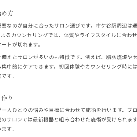
忙しい女性に最適なエステサロン活用法
始め方
エステサロンで体型改善を習慣化する方法
重要なのが自分に合ったサロン選びです。市ケ谷駅周辺は
通いやすいエステサロンがもたらす変化
によるカウンセリングでは、体質やライフスタイルに合わ
部分痩せの悩みならプロの施術がおすすめ
タートが切れます。
エステサロンの部分痩せ施術で理想実現
を備えたサロンが多いのも特徴です。例えば、脂肪燃焼や
気になる部位別エステサロンの活用法
も集中的にケアできます。初回体験やカウンセリング時に
プロの技術が叶える部分痩せの秘訣
切です。
エステサロンによる集中的な部分ケア体験
エステサロン施術の部分痩せ効果と実感
ィ作り
落ちにくい脂肪改善にエステサロンが有効な理由
が一人ひとりの悩みや目標に合わせて施術を行います。プ
エステサロンの技術で落ちにくい脂肪へ挑戦
辺のサロンでは最新機器と組み合わせた施術が受けられま
エステサロン施術による脂肪分解の仕組み
います。
頑固な脂肪にエステサロンが選ばれる理由