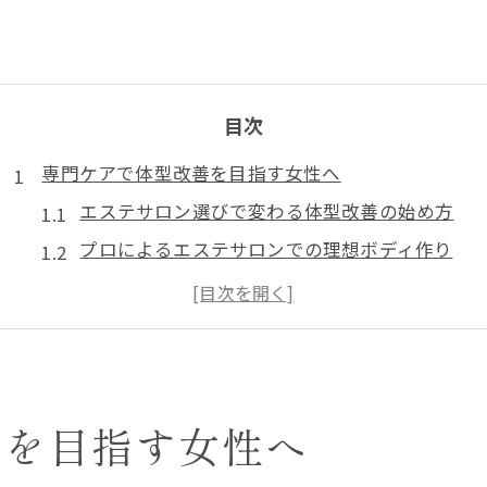
目次
専門ケアで体型改善を目指す女性へ
エステサロン選びで変わる体型改善の始め方
プロによるエステサロンでの理想ボディ作り
エステサロン活用の体型変化と成功事例紹介
エステサロン体験で得られる専門ケアの魅力
エステサロンで叶える効率的な体型見直し術
市ケ谷駅近くで叶うエステサロン活用術
善を目指す女性へ
エステサロンの駅近利便性と継続通いのコツ
市ケ谷駅周辺エステサロン選びのポイント